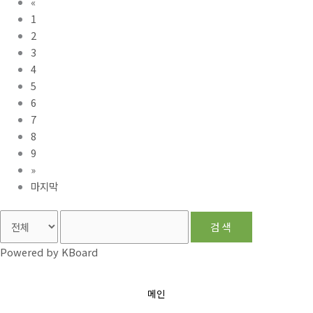
«
1
2
3
4
5
6
7
8
9
»
마지막
검색
Powered by KBoard
메인