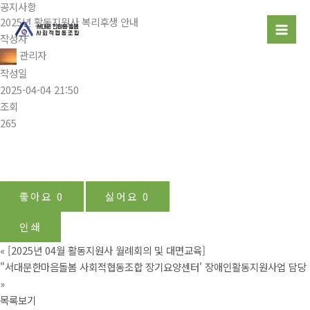
공지사항
콘
2025년 활동지원사 복리후생 안내
텐
작성자
츠
관리자
로
작성일
건
2025-04-04 21:50
너
조회
뛰
265
기
좋아요
0
싫어요
0
인쇄
«
[2025년 04월 활동지원사 월례회의 및 대면교육]
"서대문한마음돌봄 사회적협동조합 장기요양센터' 장애인활동지원사업 담당
»
목록보기