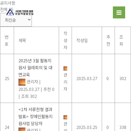
공지사항
콘
전체 85
텐
츠
로
건
작
번
추
조
너
제목
성
작성일
호
천
회
뛰
자
기
2025년 3월 활동지
원사 월례회의 및 대
면교육
관
25
2025.03.27
0
302
관리자
|
리
자
2025.03.27
|
추천 0
|
조회 302
<1차 서류전형 결과
발표> 장애인활동지
원사업 담당자
관
24
2025.03.25
0
338
관리자
|
리