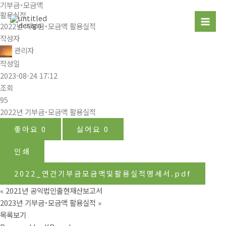
기부금˙모금액
콘
활용실적
텐
2022년 기부금˙모금액 활용실적
츠
작성자
로
관리자
건
작성일
너
2023-08-24 17:12
뛰
조회
기
95
2022년 기부금˙모금액 활용실적
좋아요
0
싫어요
0
인쇄
2022_연간기부금모금액및활용실적명세서.pdf
«
2021년 공익법인출현재산보고서
2023년 기부금˙모금액 활용실적
»
목록보기